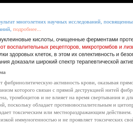
зультат многолетних научных исследований, посвященны
аний,
подробнее...
нуклеиновые кислоты, очищенные ферментами протеи
от воспалительных рецепторов, микротромбов и лиз
лки здоровых клеток, в этом их селективность и без
ия доказали широкий спектр терапевтической актив
има
т фибринолитическую активность крови, оказывая прямо
анизм которого связан с прямой деструкцией нитей фибр
на, тромбоцитов и не влияет на время свертывания и дл
й, поскольку обладает противовоспалительным и цитоп
ладает токсическим или местнораздражающим действием.
низкой иммуногенносгью и не проявляет токсических св