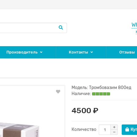
W
Производитель
Контакты
Отзывы
Модель:
Тромбовазим 800ед
Наличие:
4500 ₽
Количество
Ку