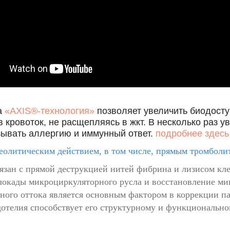
а
«AXIS®-технология»
позволяет увеличить биодосту
 кровоток, не расщепляясь в жкт. В несколько раз у
ывать аллергию и иммунный ответ.
п
одробнее здес
еолитическим действием, в том числе, прямым тромболи
зан с прямой деструкцией нитей фибрина и лизисом кле
локады микроциркуляторного русла и восстановление ми
ого оттока является основным фактором в коррекции п
отелия способствует его структурному и функционально
.