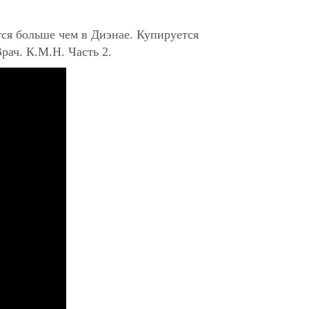
ся больше чем в Диэнае.
К
упируется
Врач. К.М.Н.
Часть 2.