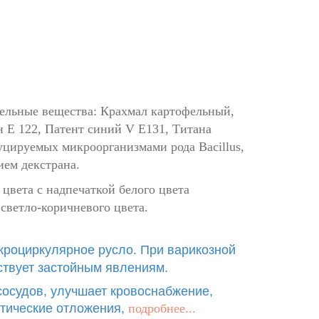
тельные вещества: Крахмал картофельный,
 Е 122, Патент синий V Е131, Титана
уцируемых микроорганизмами рода Bacillus,
ем декстрана.
цвета с надпечаткой белого цвета
ветло-коричневого цвета.
роциркулярное русло. При варикозной
тствует застойным явлениям.
сосудов, улучшает кровоснабжение,
отические отложения,
подробнее...