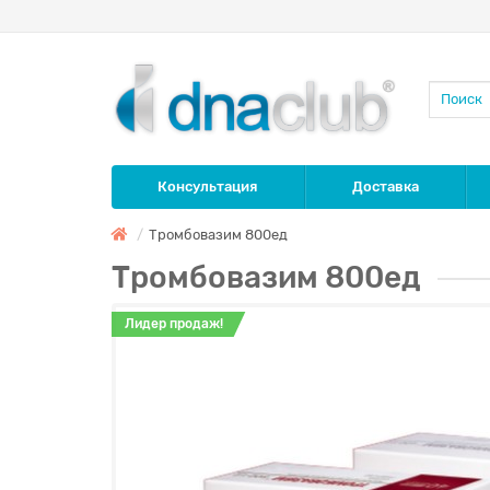
Консультация
Доставка
Тромбовазим 800ед
Тромбовазим 800ед
Лидер продаж!