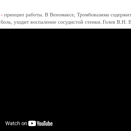
 -
п
ринцип работы.
В Веномаксе, Тромбовазима содержит
 боль, уходит
воспаление сосудистой стенки.
Голев В.Н. 