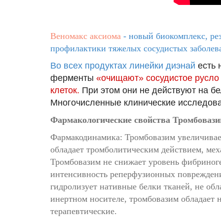
Веномакс аксиома
- н
овый биокомплекс, р
е
профилактики тяжелых сосудистых заболев
Во всех продуктах линейки диэнай
есть 
ферменты
«очищают» сосудистое русло 
клеток.
При этом они не действуют на бе
Многочисленные клинические исследован
Фармакологические свойства Тромбоваз
Фармакодинамика: Тромбовазим увеличивае
обладает тромболитическим действием, мех
Тромбовазим не снижает уровень фибриноге
интенсивность реперфузионных повреждени
гидролизует нативные белки тканей, не об
инертном носителе, тромбовазим обладает 
терапевтические.