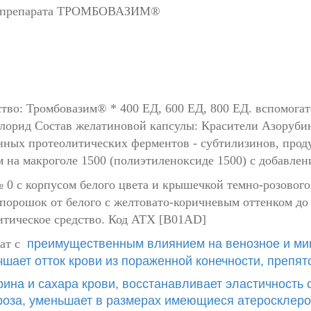
ию препарата ТРОМБОВАЗИМ®
ество: Тромбовазим® * 400 ЕД, 600 ЕД, 800 ЕД. вспомога
лорид Состав желатиновой капсулы: Красители Азорубин
нных протеолитических ферментов - субтилизинов, прод
а макроголе 1500 (полиэтиленоксиде 1500) с добавлени
0 с корпусом белого цвета и крышечкой темно-розового 
ошок от белого с желтовато-коричневым оттенком до с
итическое средство. Код ATX [B01AD]
рат с
преимущественным влиянием на венозное и мик
чшает отток крови из пораженной конечности, препя
ина и сахара крови, восстанавливает эластичность 
роза, уменьшает в размерах имеющиеся атеросклер