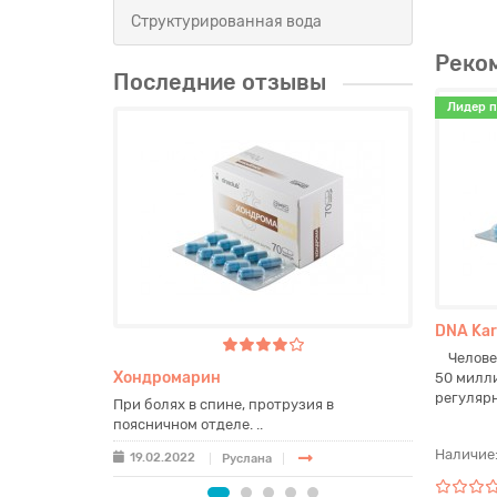
Структурированная вода
Реко
Последние отзывы
Лидер 
DNA Kar
Человеч
Хондромарин
Биосин
50 милли
регулярн
вно. Давно
При болях в спине, протрузия в
У меня б
поясничном отделе. ..
двенадца
Наличие
19.02.2022
27.07.
Руслана