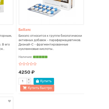
БиХэлс
торным,
Бихэлс относится к группе биологически
активных добавок - парафармацевтиков.
 В его
Диэнай-С - фрагментированные
к..
нуклеиновые кислоты..
Наличие:
4250 ₽
Купить
Купить быстро