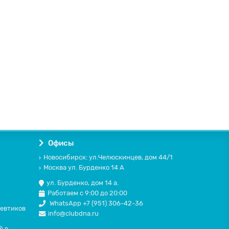
Офисы
Новосибирск: ул.Челюскинцев, дом 44/1
Москва ул. Бурденко 14 А
ул. Бурденко, дом 14 а.
Работаем с 9:00 до 20:00
WhatsApp +7 (951) 306-42-36
цевтиков
info@clubdna.ru
® в