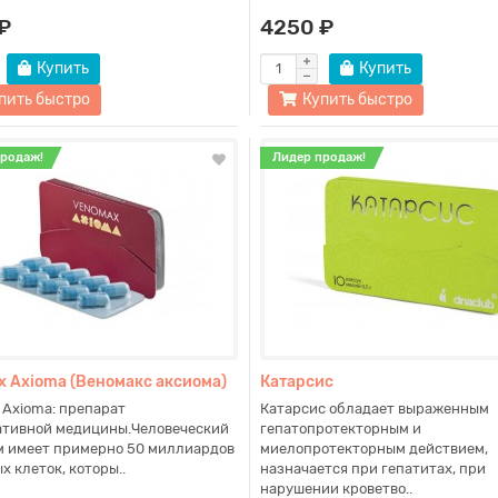
₽
4250 ₽
Купить
Купить
пить быстро
Купить быстро
продаж!
Лидер продаж!
йтесь на наш канал
Диэнай что это ?
 Axioma (Веномакс аксиома)
Катарсис
 Axioma: препарат
Катарсис обладает выраженным
ативной медицины.Человеческий
гепатопротекторным и
м имеет примерно 50 миллиардов
миелопротекторным действием,
х клеток, которы..
назначается при гепатитах, при
нарушении кроветво..
ия
Технология