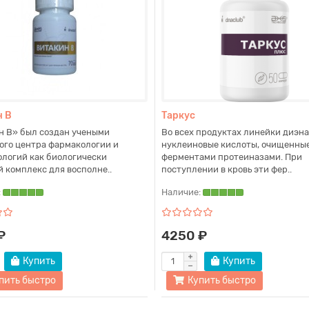
н В
Таркус
н В» был создан учеными
Во всех продуктах линейки диэна
ого центра фармакологии и
нуклеиновые кислоты, очищенны
ологий как биологически
ферментами протеиназами. При
 комплекс для восполне..
поступлении в кровь эти фер..
:
Наличие:
₽
4250 ₽
Купить
Купить
пить быстро
Купить быстро