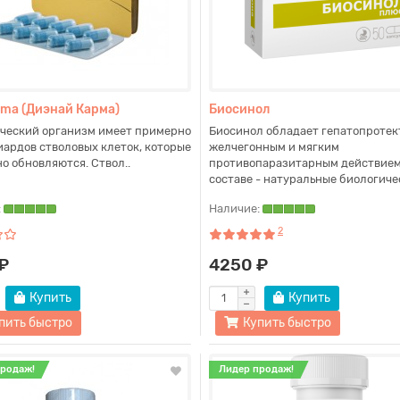
ma (Диэнай Карма)
Биосинол
еский организм имеет примерно
Биосинол обладает гепатопротек
ардов стволовых клеток, которые
желчегонным и мягким
о обновляются. Ствол..
противопаразитарным действием.
составе - натуральные биологичес
:
Наличие:
2
₽
4250 ₽
Купить
Купить
пить быстро
Купить быстро
продаж!
Лидер продаж!