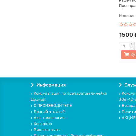
нашей ко
Препарат
Наличие
1500 
Ку
Информация
Служ
Консультация по препаратам линейки
Консуль
Диэнай.
306-42-
О ПРОИЗВОДИТЕЛЕ
Возвра
Диэнай что это?
Полити
Axis технология
АКЦИЯ
Контакты
Видео отзывы
Почему препараты Диэнай работают.