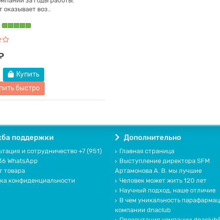
мпании за годы работы.
 оказывает воз..
:
₽
Купить
пить быстро
ба поддержки
Дополнительно
тация и сотрудничество +7 (951)
Главная страница
36 WhatsApp
Выступление директора SFM
т товара
Артамонова А. В. мы лучшие
ка конфиденциальности
Человек может жить 120 лет
Научный подход, наше отличие
В чем уникальность парафарма
компании dnaclub
Презентация компании dnaclub