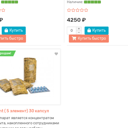
:
Наличие:
₽
4250 ₽
Купить
Купить
пить быстро
Купить быстро
продаж!
nt ( 5 элемент) 30 капсул
парат является концентратом
ыта, накопленного сотрудниками