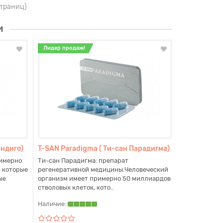
 страниц)
и
Лидер продаж!
индиго)
T-SAN Paradigma ( Ти-сан Парадигма)
римерно
Ти-сан Парадигма: препарат
Биосинол
ГепаЛанк
, которые
регенеративной медицины.Человеческий
ые
организм имеет примерно 50 миллиардов
та. У
Мне попадалась информация, что экстракт
У меня хр. п
стволовых клеток, кото..
коры осины..
ищу решени.
Наличие:
10.08.2020
11.07.2020
Михаил