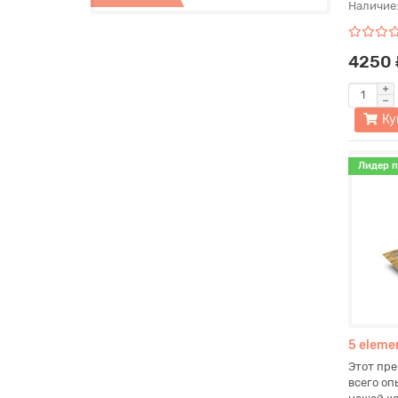
Наличие
4250 
Ку
Лидер 
5 eleme
Этот пре
всего оп