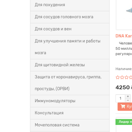
Для похудения
Для сосудов головного мозга
Для сосудов и вен
DNA Kar
Для улучшения памяти и работы
Человеч
50 милли
мозга
регулярн
Для щитовидной железы
Наличие
Защита от коронавируса, гриппа,
4250 
простуды, (ОРВИ)
Иммуномодуляторы
Ку
Консультация
Лидер 
Мочеполовая система