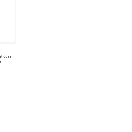
й есть
е